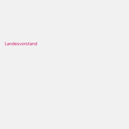
Landesvorstand
J
U
F
L
E
I
L
A
I
N
X
P
R